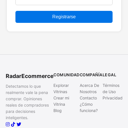
Registrarse
COMUNIDAD
COMPAÑÍA
LEGAL
RadarEcommerce
Explorar
Acerca De
Términos
Detectamos lo que
Vitrinas
Nosotros
de Uso
realmente vale la pena
Crear mi
Contacto
Privacidad
comprar. Opiniones
Vitrina
¿Cómo
reales de compradores
Blog
funciona?
para decisiones
inteligentes.